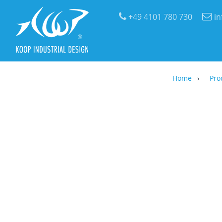
+49 4101 780 730
i
Home
Pro