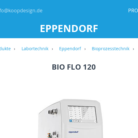
nfo@koopdesign.de
PRO
EPPENDORF
dukte
Labortechnik
Eppendorf
Bioprozesstechnik
BIO FLO 120