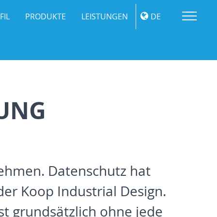
Me
FIL
PRODUKTE
LEISTUNGEN
DE
UNG
nehmen. Datenschutz hat
der Koop Industrial Design.
st grundsätzlich ohne jede