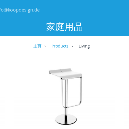
nfo@koopdesign.de
家庭用品
主页
Products
Living