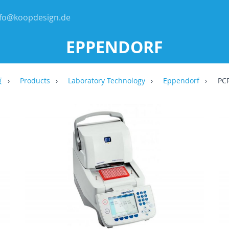
nfo@koopdesign.de
EPPENDORF
页
Products
Laboratory Technology
Eppendorf
PC