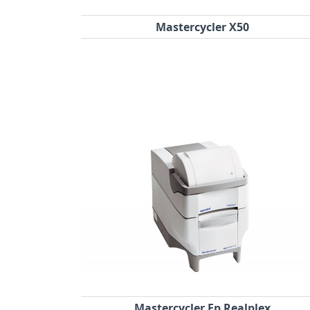
Mastercycler X50
Mastercycler Ep Realplex