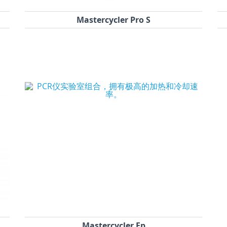
Mastercycler Pro S
Mastercycler Ep