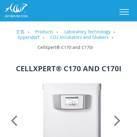
M
主页
Products
Laboratory Technology
Eppendorf
CO2 Incubators and Shakers
CellXpert® C170 and C170i
CELLXPERT® C170 AND C170I