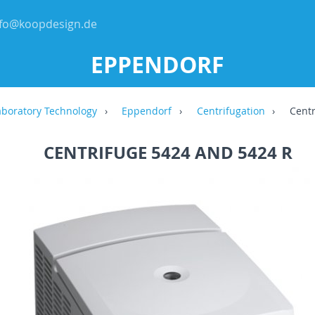
nfo@koopdesign.de
EPPENDORF
aboratory Technology
Eppendorf
Centrifugation
Centr
CENTRIFUGE 5424 AND 5424 R