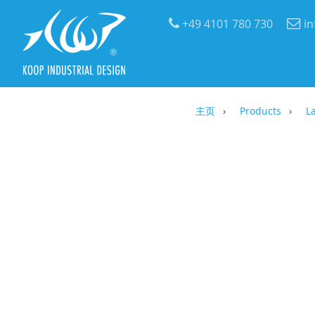
+49 4101 780 730
i
主页
Products
L