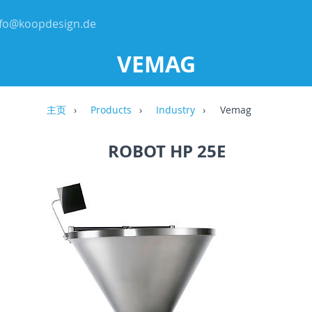
nfo@koopdesign.de
VEMAG
主页
Products
Industry
Vemag
ROBOT HP 25E